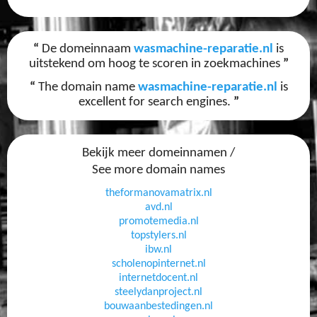
“
De domeinnaam
wasmachine-reparatie.nl
is
uitstekend om hoog te scoren in zoekmachines
”
“
The domain name
wasmachine-reparatie.nl
is
excellent for search engines.
”
Bekijk meer domeinnamen /
See more domain names
theformanovamatrix.nl
avd.nl
promotemedia.nl
topstylers.nl
ibw.nl
scholenopinternet.nl
internetdocent.nl
steelydanproject.nl
bouwaanbestedingen.nl